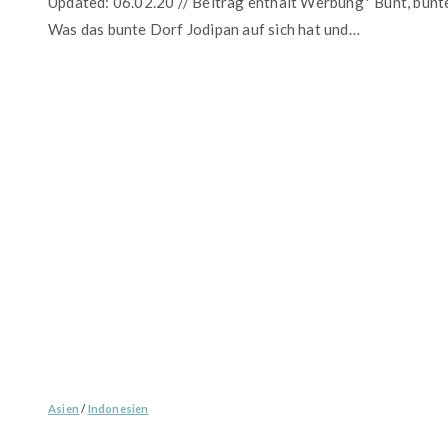
Updated: 06.02.20 // Beitrag enthält Werbung* Bunt, bunte
Was das bunte Dorf Jodipan auf sich hat und…
Asien
/
Indonesien