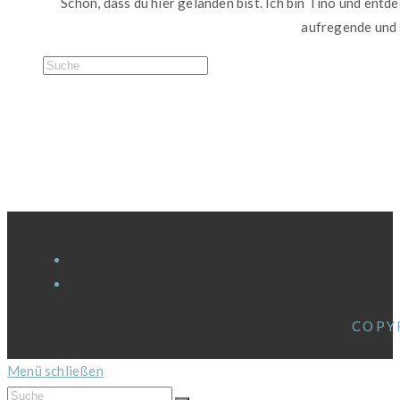
Schön, dass du hier gelanden bist. Ich bin Tino und entd
aufregende und 
COPY
Menü schließen