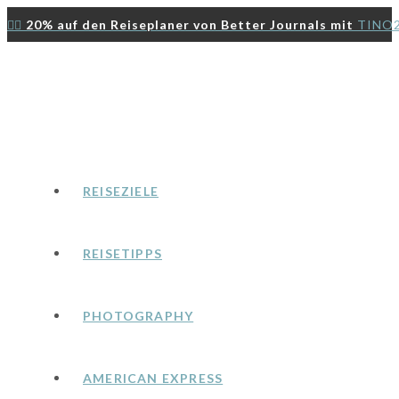
Zum
👉🏻
20% auf den Reiseplaner von Better Journals mit
TINO
Inhalt
springen
REISEZIELE
REISETIPPS
PHOTOGRAPHY
AMERICAN EXPRESS