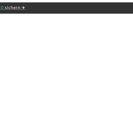
20
sichern ✈️