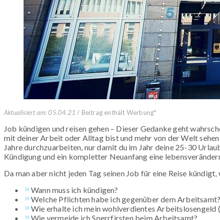
Aktualisiert am: 05.04.21
/ Beitrag enthält Werbung*
Job kündigen und reisen gehen – Dieser Gedanke geht wahrsche
mit deiner Arbeit oder Alltag bist und mehr von der Welt sehen
Jahre durchzuarbeiten, nur damit du im Jahr deine 25-30 Urla
Kündigung und ein kompletter Neuanfang eine lebensverändern
Da man aber nicht jeden Tag seinen Job für eine Reise kündigt,
Wann muss ich kündigen?
Welche Pflichten habe ich gegenüber dem Arbeitsamt
Wie erhalte ich mein wohlverdientes Arbeitslosengeld
Wie vermeide ich Sperrfirsten beim Arbeitsamt?